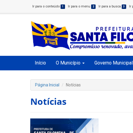
Ir para o conteúdo
Ir para o menu
Ir para a busca
Ir
1
2
3
Início
O Município
Governo Municipal
Página Inicial
Notícias
Notícias