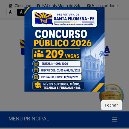
Glossário
FAQ
Mapa do Site
Acessibilidade
A+
A
A
A
A-
Fechar
MENU PRINCIPAL