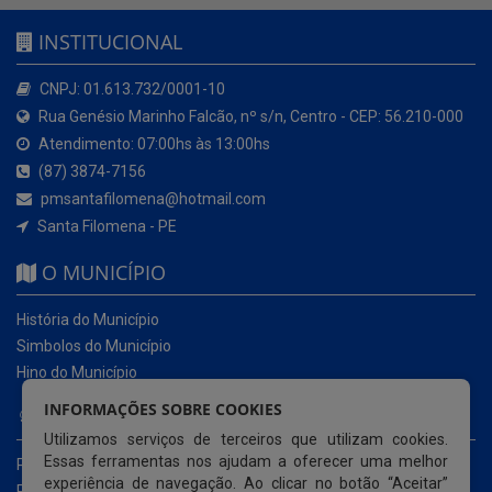
INSTITUCIONAL
CNPJ: 01.613.732/0001-10
Rua Genésio Marinho Falcão, nº s/n, Centro - CEP: 56.210-000
Atendimento: 07:00hs às 13:00hs
(87) 3874-7156
pmsantafilomena@hotmail.com
Santa Filomena - PE
O MUNICÍPIO
História do Município
Simbolos do Município
Hino do Município
INFORMAÇÕES SOBRE COOKIES
NOSSOS SERVIÇOS
Utilizamos serviços de terceiros que utilizam cookies.
Essas ferramentas nos ajudam a oferecer uma melhor
Portal da Transparência
experiência de navegação. Ao clicar no botão “Aceitar”
Portal da Transparência da COVID-19