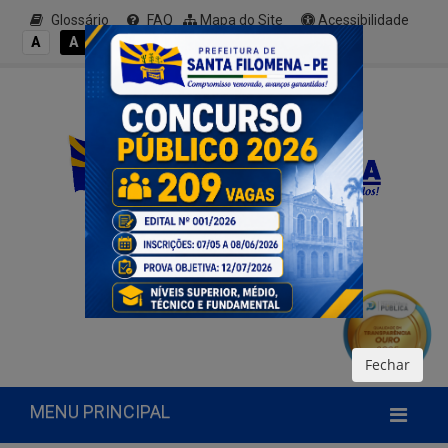
Glossário
FAQ
Mapa do Site
Acessibilidade
A+
A
A
A
A-
Fechar
MENU PRINCIPAL