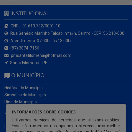
INSTITUCIONAL
CNPJ: 01.613.732/0001-10
Rua Genésio Marinho Falcão, nº s/n, Centro - CEP: 56.210-000
Atendimento: 07:00hs às 13:00hs
(87) 3874-7156
pmsantafilomena@hotmail.com
Santa Filomena - PE
O MUNICÍPIO
História do Município
Simbolos do Município
Hino do Município
INFORMAÇÕES SOBRE COOKIES
NOSSOS SERVIÇOS
Utilizamos serviços de terceiros que utilizam cookies.
Essas ferramentas nos ajudam a oferecer uma melhor
Portal da Transparência
experiência de navegação. Ao clicar no botão “Aceitar”