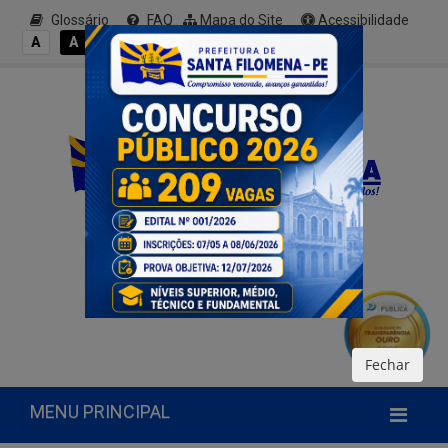
Glossário
FAQ
Mapa do Site
Acessibilidade
A+
A
A
A
A-
Fechar
MENU PRINCIPAL