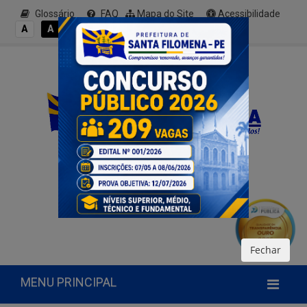
Glossário
FAQ
Mapa do Site
Acessibilidade
A+
A
A
A
A-
Fechar
MENU PRINCIPAL