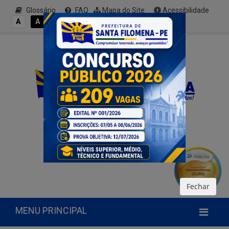
Glossário
FAQ
Mapa do Site
Acessibilidade
A+
A
A
A
A-
Fechar
MENU PRINCIPAL