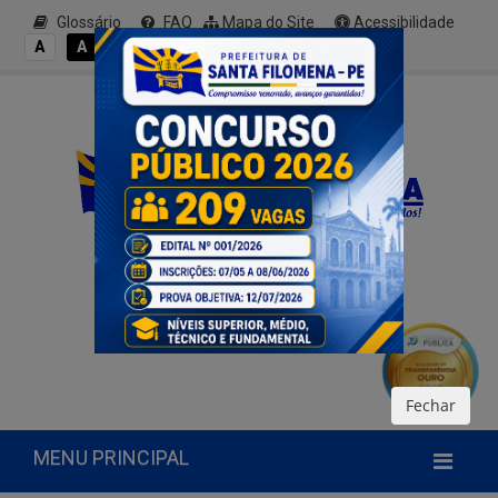
Glossário
FAQ
Mapa do Site
Acessibilidade
A+
A
A
A
A-
Fechar
MENU PRINCIPAL