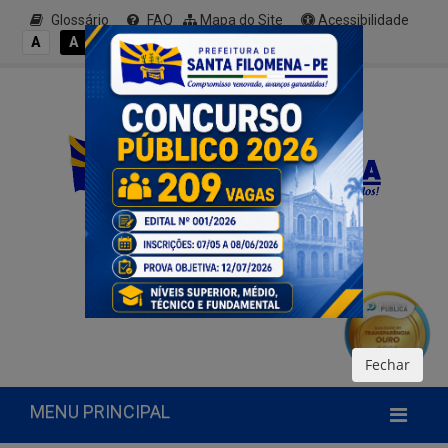
Glossário
FAQ
Mapa do Site
Acessibilidade
A+
A
A
A
A-
Fechar
MENU PRINCIPAL