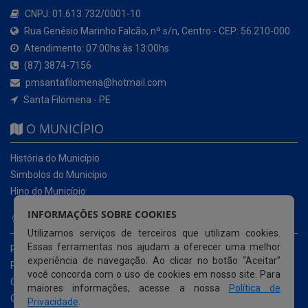
CNPJ: 01.613.732/0001-10
Rua Genésio Marinho Falcão, nº s/n, Centro - CEP: 56.210-000
Atendimento: 07:00hs às 13:00hs
(87) 3874-7156
pmsantafilomena@hotmail.com
Santa Filomena - PE
O MUNICÍPIO
História do Município
Simbolos do Município
Hino do Município
INFORMAÇÕES SOBRE COOKIES
NOSSOS SERVIÇOS
Utilizamos serviços de terceiros que utilizam cookies.
Essas ferramentas nos ajudam a oferecer uma melhor
Portal da Transparência
experiência de navegação. Ao clicar no botão “Aceitar”
Portal da Transparência da COVID-19
você concorda com o uso de cookies em nosso site. Para
Cartas de Serviços ao Usuário
maiores informações, acesse a nossa
Política de
Ouvidoria Municipal
Privacidade
.