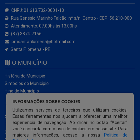
CNPJ: 01.613.732/0001-10
Rua Genésio Marinho Falcão, nº s/n, Centro - CEP: 56.210-000
Atendimento: 07:00hs às 13:00hs
(87) 3874-7156
pmsantafilomena@hotmail.com
Santa Filomena - PE
O MUNICÍPIO
História do Município
Simbolos do Município
Hino do Município
INFORMAÇÕES SOBRE COOKIES
NOSSOS SERVIÇOS
Utilizamos serviços de terceiros que utilizam cookies.
Essas ferramentas nos ajudam a oferecer uma melhor
Portal da Transparência
experiência de navegação. Ao clicar no botão “Aceitar”
Portal da Transparência da COVID-19
você concorda com o uso de cookies em nosso site. Para
Cartas de Serviços ao Usuário
maiores informações, acesse a nossa
Política de
Ouvidoria Municipal