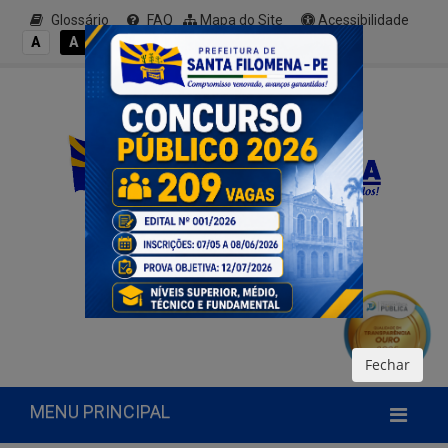
Glossário
FAQ
Mapa do Site
Acessibilidade
A+
A
A
A
A-
Fechar
MENU PRINCIPAL