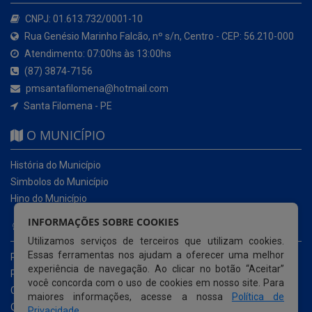
CNPJ: 01.613.732/0001-10
Rua Genésio Marinho Falcão, nº s/n, Centro - CEP: 56.210-000
Atendimento: 07:00hs às 13:00hs
(87) 3874-7156
pmsantafilomena@hotmail.com
Santa Filomena - PE
O MUNICÍPIO
História do Município
Simbolos do Município
Hino do Município
INFORMAÇÕES SOBRE COOKIES
NOSSOS SERVIÇOS
Utilizamos serviços de terceiros que utilizam cookies.
Essas ferramentas nos ajudam a oferecer uma melhor
Portal da Transparência
experiência de navegação. Ao clicar no botão “Aceitar”
Portal da Transparência da COVID-19
você concorda com o uso de cookies em nosso site. Para
Cartas de Serviços ao Usuário
maiores informações, acesse a nossa
Política de
Ouvidoria Municipal
Privacidade
.