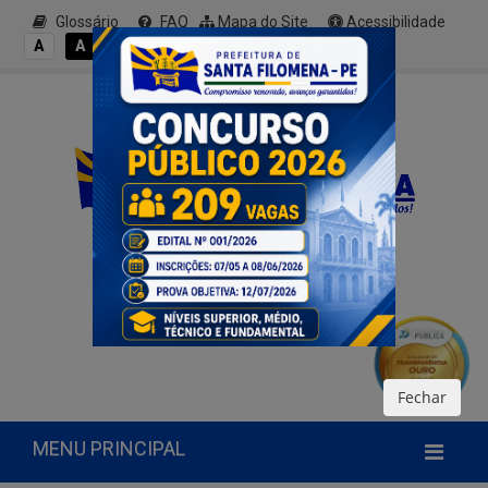
Glossário
FAQ
Mapa do Site
Acessibilidade
A+
A
A
A
A-
Fechar
MENU PRINCIPAL