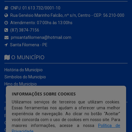
CNPJ: 01.613.732/0001-10
Rua Genésio Marinho Falcão, nº s/n, Centro - CEP: 56.210-000
Atendimento: 07:00hs às 13:00hs
(87) 3874-7156
pmsantafilomena@hotmail.com
Santa Filomena - PE
O MUNICÍPIO
História do Município
Simbolos do Município
Hino do Município
INFORMAÇÕES SOBRE COOKIES
NOSSOS SERVIÇOS
Utilizamos serviços de terceiros que utilizam cookies.
Essas ferramentas nos ajudam a oferecer uma melhor
Portal da Transparência
experiência de navegação. Ao clicar no botão “Aceitar”
Portal da Transparência da COVID-19
você concorda com o uso de cookies em nosso site. Para
Cartas de Serviços ao Usuário
maiores informações, acesse a nossa
Política de
Ouvidoria Municipal
Privacidade
.