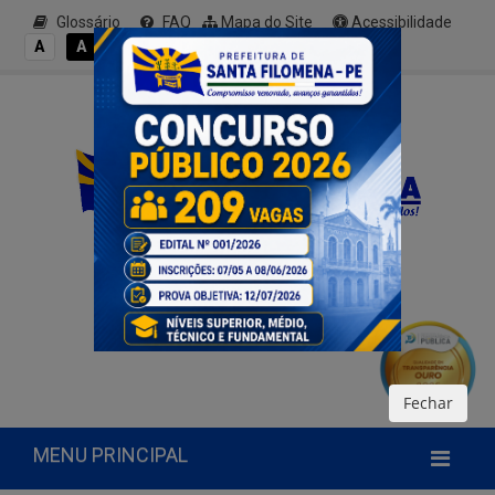
Glossário
FAQ
Mapa do Site
Acessibilidade
A+
A
A
A
A-
Fechar
MENU PRINCIPAL