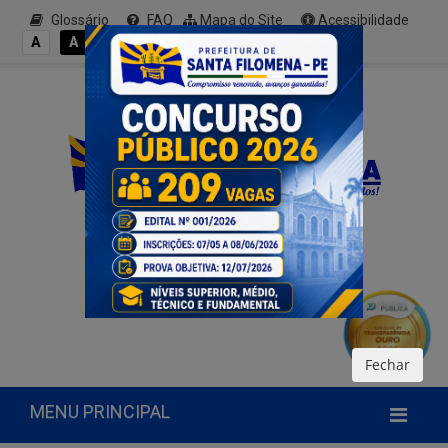
Glossário
FAQ
Mapa do Site
Acessibilidade
A+
A
A
A
A-
Fechar
MENU PRINCIPAL