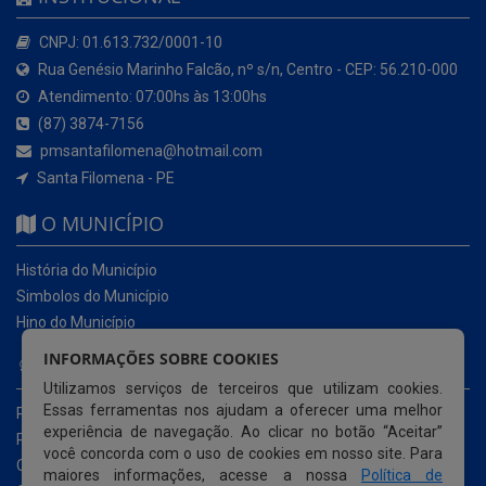
CNPJ: 01.613.732/0001-10
Rua Genésio Marinho Falcão, nº s/n, Centro - CEP: 56.210-000
Atendimento: 07:00hs às 13:00hs
(87) 3874-7156
pmsantafilomena@hotmail.com
Santa Filomena - PE
O MUNICÍPIO
História do Município
Simbolos do Município
Hino do Município
INFORMAÇÕES SOBRE COOKIES
NOSSOS SERVIÇOS
Utilizamos serviços de terceiros que utilizam cookies.
Essas ferramentas nos ajudam a oferecer uma melhor
Portal da Transparência
experiência de navegação. Ao clicar no botão “Aceitar”
Portal da Transparência da COVID-19
você concorda com o uso de cookies em nosso site. Para
Cartas de Serviços ao Usuário
maiores informações, acesse a nossa
Política de