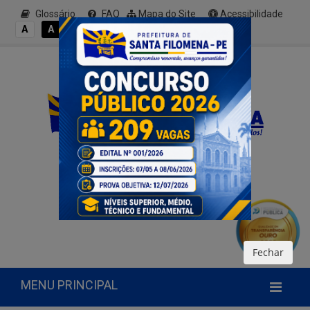
Glossário
FAQ
Mapa do Site
Acessibilidade
A+
A
A
A
A-
Fechar
MENU PRINCIPAL