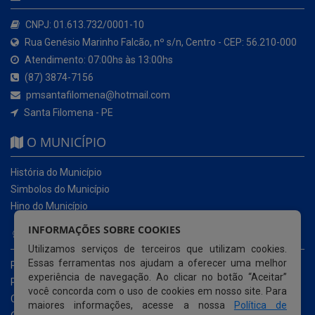
CNPJ: 01.613.732/0001-10
Rua Genésio Marinho Falcão, nº s/n, Centro - CEP: 56.210-000
Atendimento: 07:00hs às 13:00hs
(87) 3874-7156
pmsantafilomena@hotmail.com
Santa Filomena - PE
O MUNICÍPIO
História do Município
Simbolos do Município
Hino do Município
INFORMAÇÕES SOBRE COOKIES
NOSSOS SERVIÇOS
Utilizamos serviços de terceiros que utilizam cookies.
Essas ferramentas nos ajudam a oferecer uma melhor
Portal da Transparência
experiência de navegação. Ao clicar no botão “Aceitar”
Portal da Transparência da COVID-19
você concorda com o uso de cookies em nosso site. Para
Cartas de Serviços ao Usuário
maiores informações, acesse a nossa
Política de