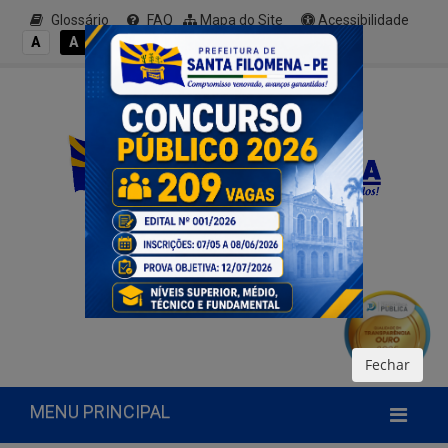
Glossário
FAQ
Mapa do Site
Acessibilidade
A+
A
A
A
A-
Fechar
MENU PRINCIPAL