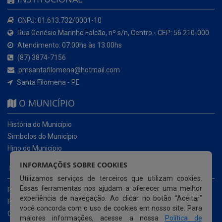
CNPJ: 01.613.732/0001-10
Rua Genésio Marinho Falcão, nº s/n, Centro - CEP: 56.210-000
Atendimento: 07:00hs às 13:00hs
(87) 3874-7156
pmsantafilomena@hotmail.com
Santa Filomena - PE
O MUNICÍPIO
História do Município
Simbolos do Município
Hino do Município
INFORMAÇÕES SOBRE COOKIES
NOSSOS SERVIÇOS
Utilizamos serviços de terceiros que utilizam cookies.
Essas ferramentas nos ajudam a oferecer uma melhor
Portal da Transparência
experiência de navegação. Ao clicar no botão “Aceitar”
Portal da Transparência da COVID-19
você concorda com o uso de cookies em nosso site. Para
Cartas de Serviços ao Usuário
maiores informações, acesse a nossa
Política de