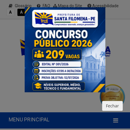
Glossário
FAQ
Mapa do Site
Acessibilidade
A+
A
A
A
A-
Fechar
MENU PRINCIPAL