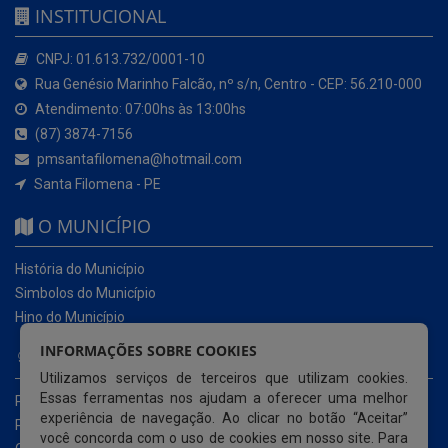
INSTITUCIONAL
CNPJ: 01.613.732/0001-10
Rua Genésio Marinho Falcão, nº s/n, Centro - CEP: 56.210-000
Atendimento: 07:00hs às 13:00hs
(87) 3874-7156
pmsantafilomena@hotmail.com
Santa Filomena - PE
O MUNICÍPIO
História do Município
Simbolos do Município
Hino do Município
INFORMAÇÕES SOBRE COOKIES
NOSSOS SERVIÇOS
Utilizamos serviços de terceiros que utilizam cookies.
Essas ferramentas nos ajudam a oferecer uma melhor
Portal da Transparência
experiência de navegação. Ao clicar no botão “Aceitar”
Portal da Transparência da COVID-19
você concorda com o uso de cookies em nosso site. Para