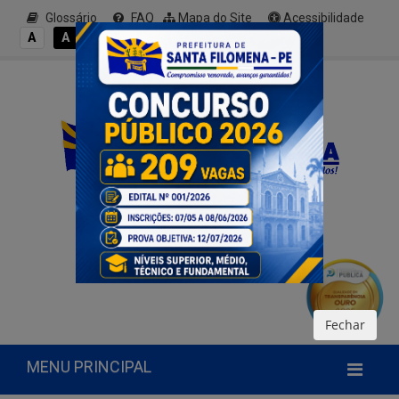
Glossário
FAQ
Mapa do Site
Acessibilidade
A+
A
A
A
A-
Fechar
MENU PRINCIPAL