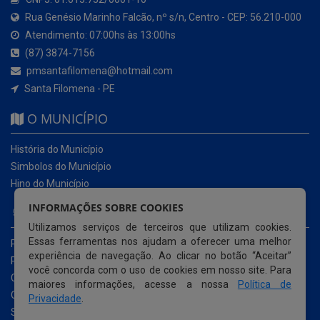
Rua Genésio Marinho Falcão, nº s/n, Centro - CEP: 56.210-000
Atendimento: 07:00hs às 13:00hs
(87) 3874-7156
pmsantafilomena@hotmail.com
Santa Filomena - PE
O MUNICÍPIO
História do Município
Simbolos do Município
Hino do Município
INFORMAÇÕES SOBRE COOKIES
NOSSOS SERVIÇOS
Utilizamos serviços de terceiros que utilizam cookies.
Essas ferramentas nos ajudam a oferecer uma melhor
Portal da Transparência
experiência de navegação. Ao clicar no botão “Aceitar”
Portal da Transparência da COVID-19
você concorda com o uso de cookies em nosso site. Para
Cartas de Serviços ao Usuário
maiores informações, acesse a nossa
Política de
Ouvidoria Municipal
Privacidade
.
Serviço de Informação ao Cidadão e-SIC