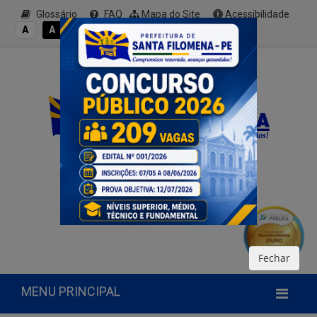
Glossário
FAQ
Mapa do Site
Acessibilidade
A+
A
A
A
A-
Fechar
MENU PRINCIPAL