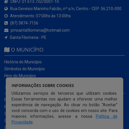
CNPJ: 01.613.732/0001-10
Rua Genésio Marinho Falcão, nº s/n, Centro - CEP: 56.210-000
Atendimento: 07:00hs às 13:00hs
(87) 3874-7156
pmsantafilomena@hotmail.com
Santa Filomena - PE
O MUNICÍPIO
História do Município
Simbolos do Município
Hino do Município
INFORMAÇÕES SOBRE COOKIES
NOSSOS SERVIÇOS
Utilizamos serviços de terceiros que utilizam cookies.
Essas ferramentas nos ajudam a oferecer uma melhor
Portal da Transparência
experiência de navegação. Ao clicar no botão “Aceitar”
Portal da Transparência da COVID-19
você concorda com o uso de cookies em nosso site. Para
Cartas de Serviços ao Usuário
maiores informações, acesse a nossa
Política de
Ouvidoria Municipal
Privacidade
.
Serviço de Informação ao Cidadão e-SIC