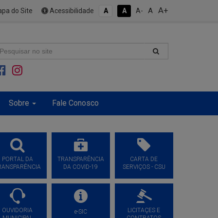
A+
A
pa do Site
Acessibilidade
A
A
A-
Sobre
Fale Conosco
PORTAL DA
TRANSPARÊNCIA
CARTA DE
RANSPARÊNCIA
DA COVID-19
SERVIÇOS - CSU
OUVIDORIA
LICITAÇES E
e-SIC