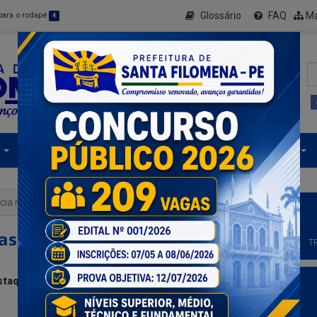
Glossário
FAQ
Ma
 para o rodapé
4
Secretarias
Informe-se
Serviços Digitais
ia nas escolas, com ênfase no Bullying
as escolas, com ênfase no
T
staque