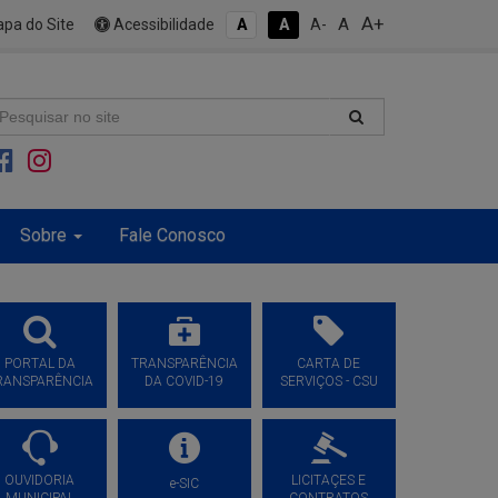
A+
A
pa do Site
Acessibilidade
A
A
A-
Sobre
Fale Conosco
PORTAL DA
TRANSPARÊNCIA
CARTA DE
RANSPARÊNCIA
DA COVID-19
SERVIÇOS - CSU
OUVIDORIA
LICITAÇES E
e-SIC