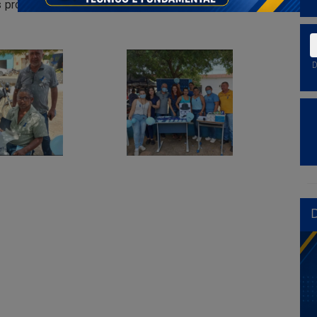
 profissionais alertaram os presentes sobre os cuidados
D