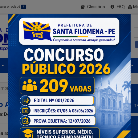
Glossário
FAQ
Ma
 para o rodapé
4
Secretarias
Informe-se
Serviços Digitais
embro Azul
 Azul
T
ia:
Destaque
ma ação com os homens da localidade. Novembro é o mês