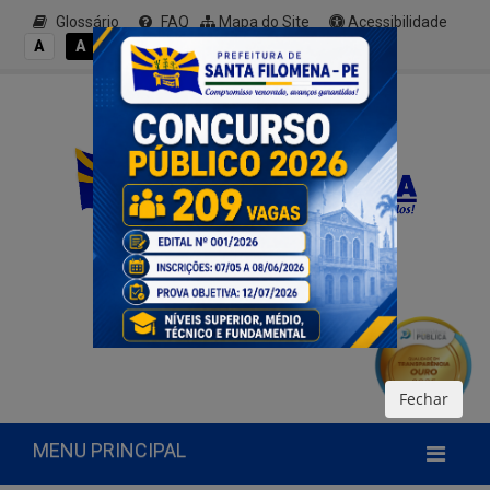
Glossário
FAQ
Mapa do Site
Acessibilidade
A+
A
A
A
A-
Fechar
MENU PRINCIPAL