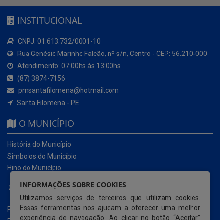
INSTITUCIONAL
CNPJ: 01.613.732/0001-10
Rua Genésio Marinho Falcão, nº s/n, Centro - CEP: 56.210-000
Atendimento: 07:00hs às 13:00hs
(87) 3874-7156
pmsantafilomena@hotmail.com
Santa Filomena - PE
O MUNICÍPIO
História do Município
Simbolos do Município
Hino do Município
INFORMAÇÕES SOBRE COOKIES
NOSSOS SERVIÇOS
Utilizamos serviços de terceiros que utilizam cookies.
Essas ferramentas nos ajudam a oferecer uma melhor
Portal da Transparência
experiência de navegação. Ao clicar no botão “Aceitar”