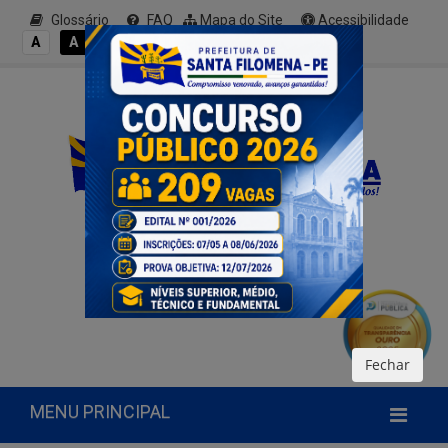
Glossário
FAQ
Mapa do Site
Acessibilidade
A+
A
A
A
A-
Fechar
MENU PRINCIPAL