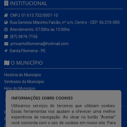
INSTITUCIONAL
CNPJ: 01.613.732/0001-10
Rua Genésio Marinho Falcão, nº s/n, Centro - CEP: 56.210-000
Atendimento: 07:00hs às 13:00hs
(87) 3874-7156
pmsantafilomena@hotmail.com
Santa Filomena - PE
O MUNICÍPIO
História do Município
Simbolos do Município
Hino do Município
INFORMAÇÕES SOBRE COOKIES
NOSSOS SERVIÇOS
Utilizamos serviços de terceiros que utilizam cookies.
Essas ferramentas nos ajudam a oferecer uma melhor
Portal da Transparência
experiência de navegação. Ao clicar no botão “Aceitar”
Portal da Transparência da COVID-19
você concorda com o uso de cookies em nosso site. Para
Cartas de Serviços ao Usuário