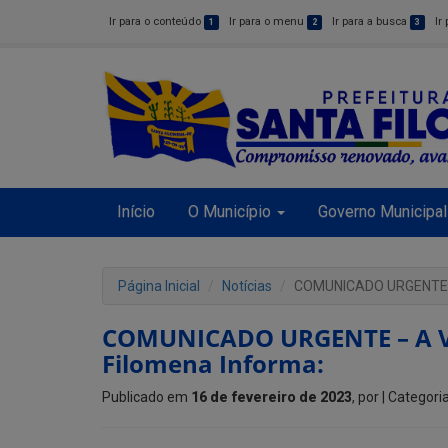
Ir para o conteúdo
Ir para o menu
Ir para a busca
Ir
1
2
3
Início
O Município
Governo Municipal
Página Inicial
Notícias
COMUNICADO URGENTE – A
COMUNICADO URGENTE – A Vig
Filomena Informa:
Publicado em
16 de fevereiro de 2023
, por
| Categori