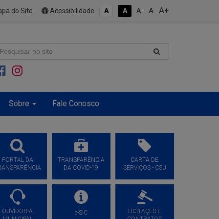
A+
A
pa do Site
Acessibilidade
A
A
A-
Sobre
Fale Conosco
PORTAL DA
TRANSPARÊNCIA
CARTA DE
RANSPARÊNCIA
DA COVID-19
SERVIÇOS - CSU
OUVIDORIA
LICITAÇES E
e-SIC