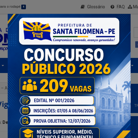
Glossário
FAQ
Ma
 para o rodapé
4
Secretarias
Informe-se
Serviços Digitais
 Vigilância Sanitária de Santa Filomena Informa:
ilância Sanitária de Santa
T
a:
Destaque