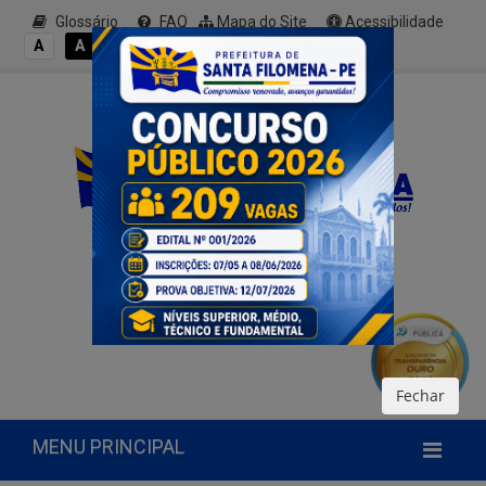
Glossário
FAQ
Mapa do Site
Acessibilidade
A+
A
A
A
A-
Fechar
MENU PRINCIPAL