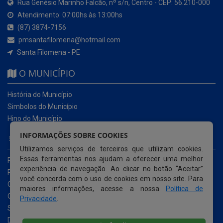
Rua Genésio Marinho Falcão, nº s/n, Centro - CEP: 56.210-000
Atendimento: 07:00hs às 13:00hs
(87) 3874-7156
pmsantafilomena@hotmail.com
Santa Filomena - PE
O MUNICÍPIO
História do Município
Simbolos do Município
Hino do Município
INFORMAÇÕES SOBRE COOKIES
NOSSOS SERVIÇOS
Utilizamos serviços de terceiros que utilizam cookies.
Essas ferramentas nos ajudam a oferecer uma melhor
Portal da Transparência
experiência de navegação. Ao clicar no botão “Aceitar”
Portal da Transparência da COVID-19
você concorda com o uso de cookies em nosso site. Para
Cartas de Serviços ao Usuário
maiores informações, acesse a nossa
Política de
Ouvidoria Municipal
Privacidade
.
Serviço de Informação ao Cidadão e-SIC
Diário Oficial da AMUPE