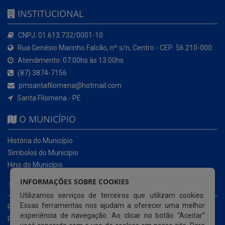
INSTITUCIONAL
CNPJ: 01.613.732/0001-10
Rua Genésio Marinho Falcão, nº s/n, Centro - CEP: 56.210-000
Atendimento: 07:00hs às 13:00hs
(87) 3874-7156
pmsantafilomena@hotmail.com
Santa Filomena - PE
O MUNICÍPIO
História do Município
Simbolos do Município
Hino do Município
INFORMAÇÕES SOBRE COOKIES
NOSSOS SERVIÇOS
Utilizamos serviços de terceiros que utilizam cookies.
Essas ferramentas nos ajudam a oferecer uma melhor
Portal da Transparência
experiência de navegação. Ao clicar no botão “Aceitar”
Portal da Transparência da COVID-19