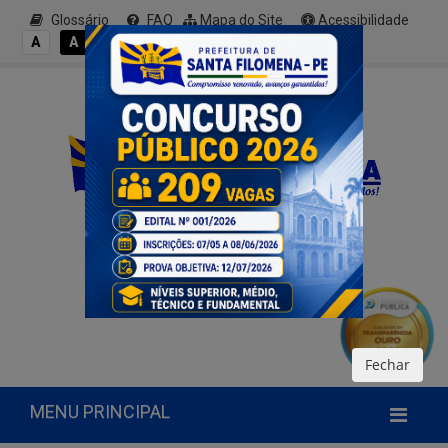
Glossário
FAQ
Mapa do Site
Acessibilidade
A+
A
A
A
A-
Fechar
MENU PRINCIPAL