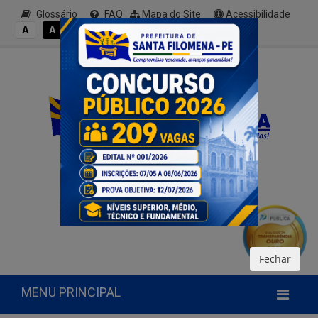
Glossário
FAQ
Mapa do Site
Acessibilidade
A+
A
A
A
A-
Fechar
MENU PRINCIPAL