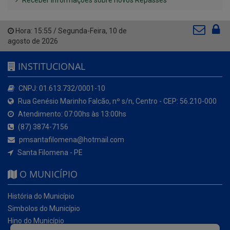
Receber Informações sobre novos Repasses
Hora:
15:55
/
Segunda-Feira
,
10 de
agosto de 2026
INSTITUCIONAL
CNPJ: 01.613.732/0001-10
Rua Genésio Marinho Falcão, nº s/n, Centro - CEP: 56.210-000
Atendimento: 07:00hs às 13:00hs
(87) 3874-7156
pmsantafilomena@hotmail.com
Santa Filomena - PE
O MUNICÍPIO
História do Município
Simbolos do Município
Hino do Município