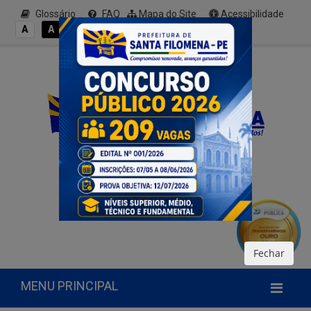
Glossário
FAQ
Mapa do Site
Acessibilidade
A+
A
A
A
A-
Fechar
MENU PRINCIPAL