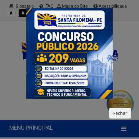
Glossário
FAQ
Mapa do Site
Acessibilidade
A+
A
A
A
A-
Fechar
MENU PRINCIPAL