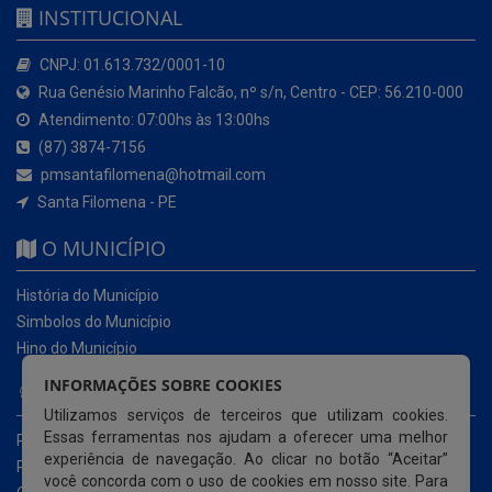
INSTITUCIONAL
CNPJ: 01.613.732/0001-10
Rua Genésio Marinho Falcão, nº s/n, Centro - CEP: 56.210-000
Atendimento: 07:00hs às 13:00hs
(87) 3874-7156
pmsantafilomena@hotmail.com
Santa Filomena - PE
O MUNICÍPIO
História do Município
Simbolos do Município
Hino do Município
INFORMAÇÕES SOBRE COOKIES
NOSSOS SERVIÇOS
Utilizamos serviços de terceiros que utilizam cookies.
Essas ferramentas nos ajudam a oferecer uma melhor
Portal da Transparência
experiência de navegação. Ao clicar no botão “Aceitar”
Portal da Transparência da COVID-19
você concorda com o uso de cookies em nosso site. Para