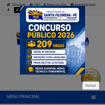
Glossário
FAQ
Mapa do Site
Acessibilidade
A+
A
A
A
A-
Fechar
MENU PRINCIPAL